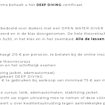
amma behaalt u het
-certificaat.
DEEP
DIVING
s bedoeld voor duikers met een OPEN WATER DIVER o
eleerd en in de klas doorgenomen. De hele theoretisc
n 3u30, in het klas en in het zwembad.
Alle de lesse
raagt 215 € per persoon, te betalen bij de online insc
e theoriecursus
 en het schriftelijk examen
izing jacket, ademautomaat)
ingskaart DEEP DIVING
te gebruiken bij aankoop van minimaal 75 € aan ma
de cursus: tank, ademautomaten, stabilizing jacket.
zocht uw eigen uitrusting mee te nemen of deze vóór
eert u over kwaliteitsuitrusting tegen aantrekkelijke 