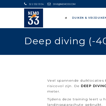
32 2 332 33 34
DIVE@NEMO33.COM
DUIKEN & VRIJDUIKE
Deep diving (-4
Veel spannende duiklocaties b
risicovol zijn. De
DEEP DIVIN
meter.
Tijdens deze training leert 
landingsparachute gebruikt.