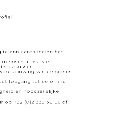
ofiel
 te annuleren indien het
n medisch attest van
de cursussen.
 voor aanvang van de cursus
oudt toegang tot de online
igheid en noodzakelijke
r op +32 (0)2 333 38 36 of