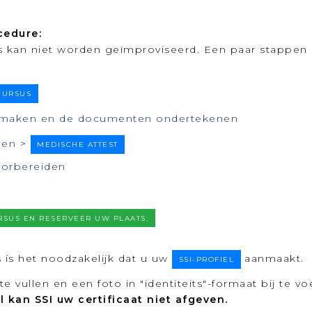
cedure:
 kan niet worden geïmproviseerd. Een paar stappen 
CURSUS
maken en de documenten ondertekenen
gen >
MEDISCHE ATTEST
oorbereiden
RSUS EN RESERVEER UW PLAATS.
s is het noodzakelijk dat u uw
aanmaakt.
SSI-PROFIEL
 te vullen en een foto in "identiteits"-formaat bij te v
l kan SSI uw certificaat niet afgeven.