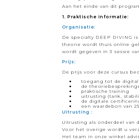
Aan het einde van dit progr
1. Praktische informatie:
Organisatie:
De specialty DEEP DIVING i
theorie wordt thuis online g
wordt gegeven in 3 sessie va
Prijs:
De prijs voor deze cursus bed
toegang tot de digital
de theoriebesprekingen
praktische training
uitrusting (tank, stabil
de digitale certificer
een waardebon van 25 € 
Uitrusting :
Uitrusting als onderdeel van 
Voor het overige wordt u ver
Het team in onze winkel advis