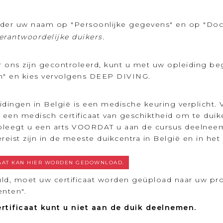
nder uw naam op "Persoonlijke gegevens" en op "Do
erantwoordelijke duikers.
ns zijn gecontroleerd, kunt u met uw opleiding begi
en" en kies vervolgens DEEP DIVING.
idingen in België is een medische keuring verplicht. 
r een medisch certificaat van geschiktheid om te dui
aadpleegt u een arts VOORDAT u aan de cursus deelnee
ereist zijn in de meeste duikcentra in België en in het
CAAT KAN HIER WORDEN GEDOWNLOAD.
uld, moet uw certificaat worden geüpload naar uw prof
nten".
rtificaat kunt u niet aan de duik deelnemen.