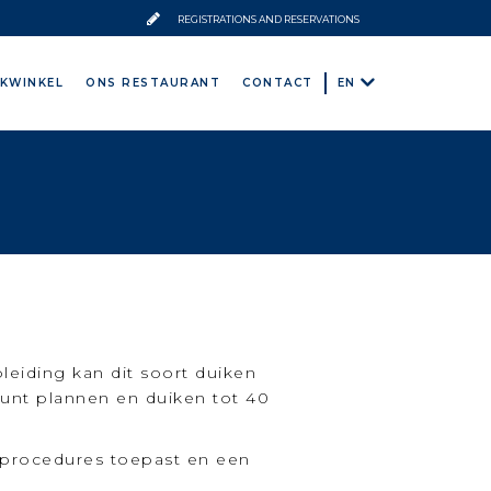
REGISTRATIONS AND RESERVATIONS
KWINKEL
ONS RESTAURANT
CONTACT
EN
leiding kan dit soort duiken
 kunt plannen en duiken tot 40
jgprocedures toepast en een