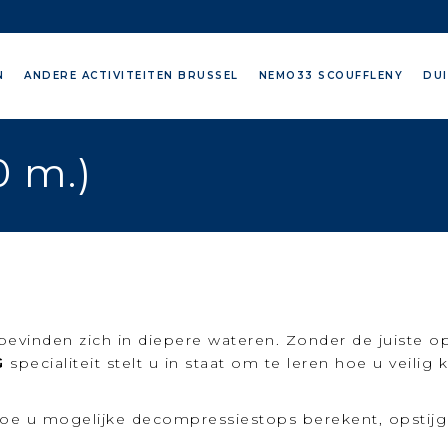
N
ANDERE ACTIVITEITEN BRUSSEL
NEMO33 SCOUFFLENY
DUI
0 m.)
evinden zich in diepere wateren. Zonder de juiste op
G
specialiteit stelt u in staat om te leren hoe u veilig
u hoe u mogelijke decompressiestops berekent, opsti