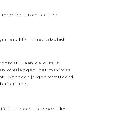
cumenten". Dan lees en
nnen: klik in het tabblad
Voordat u aan de cursus
ken overleggen, dat maximaal
mt. Wanneer je gebrevetteerd
 buitenland.
iel. Ga naar "Persoonlijke