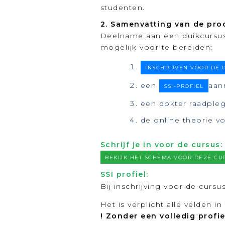
studenten.
2. Samenvatting van de pro
Deelname aan een duikcursus
mogelijk voor te bereiden:
INSCHRIJVEN VOOR DE 
een
aan
SSI-PROFIEL
een dokter raadple
de online theorie v
Schrijf je in voor de cursus:
BEKIJK HET SCHEMA VOOR DEZE CU
SSI profiel:
Bij inschrijving voor de cursu
Het is verplicht alle velden in
! Zonder een volledig profie