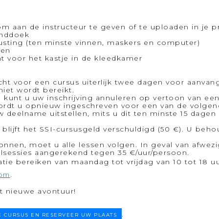
m aan de instructeur te geven of te uploaden in je pr
anddoek
rusting (ten minste vinnen, maskers en computer)
pen
t voor het kastje in de kleedkamer
t voor een cursus uiterlijk twee dagen voor aanvang
iet wordt bereikt.
l kunt u uw inschrijving annuleren op vertoon van ee
wordt u opnieuw ingeschreven voor een van de volgen
deelname uitstellen, mits u dit ten minste 15 dagen
blijft het SSI-cursusgeld verschuldigd (50 €). U beh
onnen, moet u alle lessen volgen. In geval van afwez
lsessies aangerekend tegen 35 €/uur/persoon.
ie bereiken van maandag tot vrijdag van 10 tot 18 uu
.
om
t nieuwe avontuur!
.
 CURSUS EN RESERVEER UW PLAATS