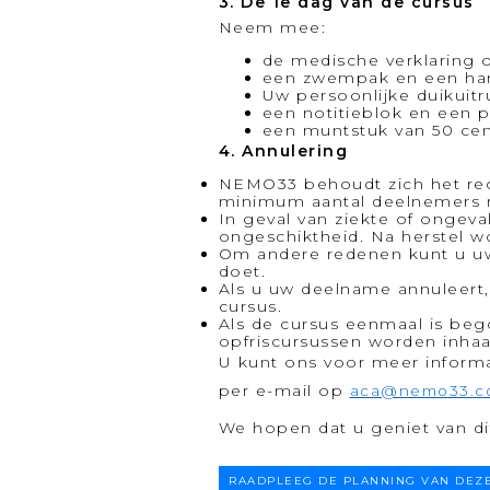
3. De 1e dag van de cursus
Neem mee:
de medische verklaring o
een zwempak en een h
Uw persoonlijke duikuit
een notitieblok en een 
een muntstuk van 50 cen
4. Annulering
NEMO33 behoudt zich het rech
minimum aantal deelnemers n
In geval van ziekte of ongeva
ongeschiktheid. Na herstel 
Om andere redenen kunt u uw 
doet.
Als u uw deelname annuleert, 
cursus.
Als de cursus eenmaal is beg
opfriscursussen worden inhaa
U kunt ons voor meer informat
per e-mail op
aca@nemo33.c
We hopen dat u geniet van di
RAADPLEEG DE PLANNING VAN DEZE