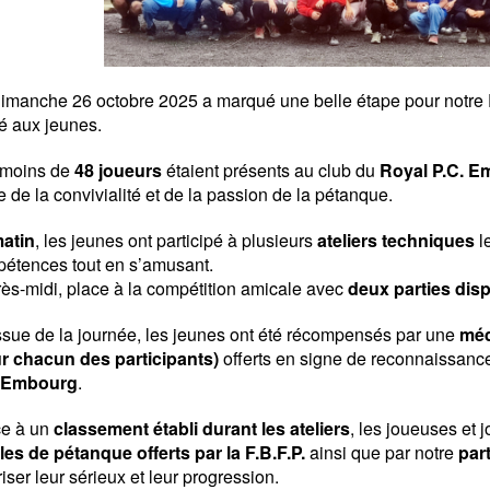
imanche 26 octobre 2025 a marqué une belle étape pour notre F
é aux jeunes.
 moins de
48 joueurs
étaient présents au club du
Royal P.C. E
e de la convivialité et de la passion de la pétanque.
atin
, les jeunes ont participé à plusieurs
ateliers techniques
l
étences tout en s’amusant.
rès-midi, place à la compétition amicale avec
deux parties dis
issue de la journée, les jeunes ont été récompensés par une
méd
r chacun des participants)
offerts
en signe de reconnaissanc
. Embourg
.
e à un
classement établi durant les ateliers
, les joueuses et 
cles de pétanque offerts par la F.B.F.P.
ainsi que par notre
par
iser leur sérieux et leur progression.