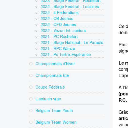
2023 - Stage Fédéral - Rochefort
2022 - Stage Fédéral - Lessines
2022 - 4 Fédérations
2022 - CB Jeunes
2022 - CFD Jeunes
Ce d
2022 - Vezon Int. Juniors
dédi
2021 - PC Rochefort
2021 - Stage National - Le Paradis
Pas
2021 - RPC Wanze
sign
2021 - Pc Tertre-Espérance
Le m
Championnats d'hiver
comp
L’ap
Championnats Eté
Coupe Fédérale
À l’
(pou
L'actu en vrac
P.C
Belgium Team Youth
Grâc
arti
Belgium Team Women
valor