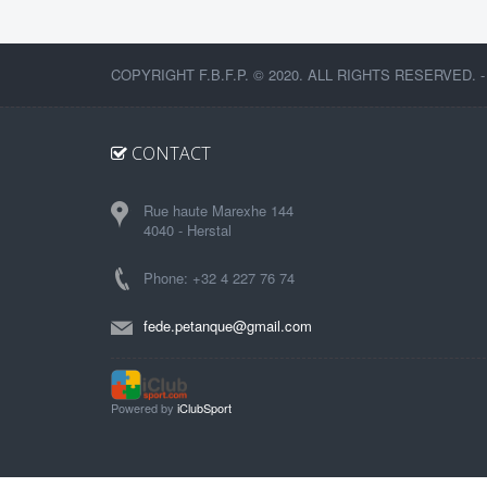
COPYRIGHT F.B.F.P. © 2020. ALL RIGHTS RESERVED. 
CONTACT
Rue haute Marexhe 144
4040 - Herstal
Phone: +32 4 227 76 74
fede.petanque@gmail.com
Powered by
iClubSport