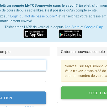
déjà un compte MyTCBonnevoie sans le savoir?
En effet, si un mem
le de cours depuis septembre, il est possible qu'un compte existe.
z sur '
Login ou mot de passe oublié?
' et renseignez votre adresse ema
omatiquement envoyé.
Téléchargez l'APP de votre club depuis
App Store
et
Google Play
compte
Créer un nouveau compte
Nouveau sur MyTCBonnevo
Vous n'avez jamais créé de
pour un membre de votre fa
CRÉER UN
NEXION