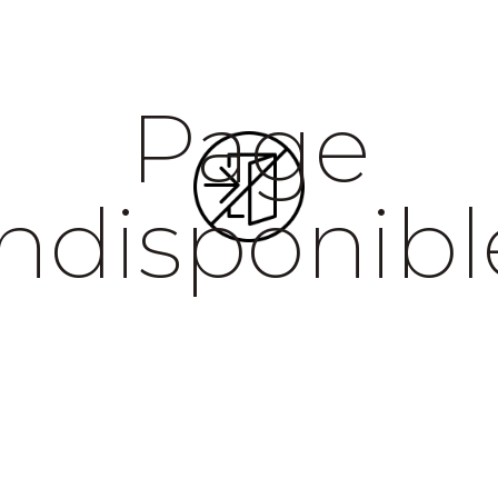
Page
indisponibl