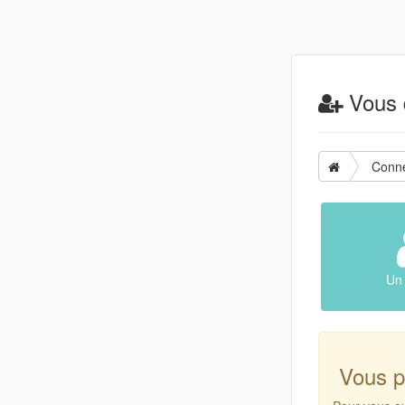
Vous d
Conn
Un 
Vous p