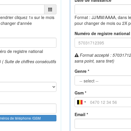
Date de naissance *
lendrier
cliquez 1x sur le mois
Format : JJ/MM/AAAA, dans le
 changer d'année
pour changer de mois ou 2X 
Numéro de registre national 
o de registre national
Format accepté : 570317123
sans point, sans tiret)
 Suite de chiffres consécutifs
Genre *
Gsm *
Email *
uméros de téléphone /GSM