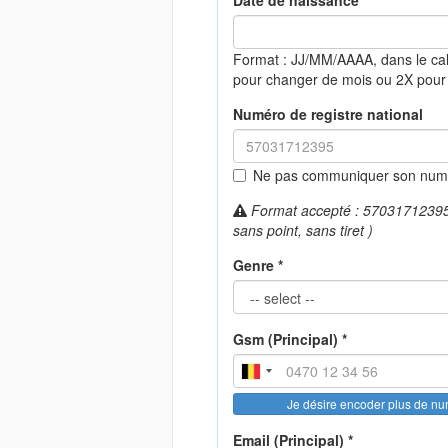
Date de naissance *
Format : JJ/MM/AAAA, dans le ca
pour changer de mois ou 2X pour
Numéro de registre national
Ne pas communiquer son numér
Format accepté : 57031712395 (
sans point, sans tiret )
Genre *
Gsm (Principal) *
Je désire encoder plus de n
Email (Principal) *