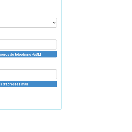
uméros de téléphone /GSM
us d'adresses mail