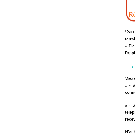
Vous 
terra
« Pla
l’app
Vers
à « S
conne
à « S
télép
recev
N’oub