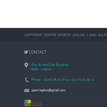
COPYRIGHT CENTRE SPORTIF LEGLISE © 2020. ALL 
CONTACT
Rue du Haut Des Bruyères
6860 - Léglise
Phone: +32 63.38.42.97 ou +32 470.82.35.12
sport.leglise@gmail.com