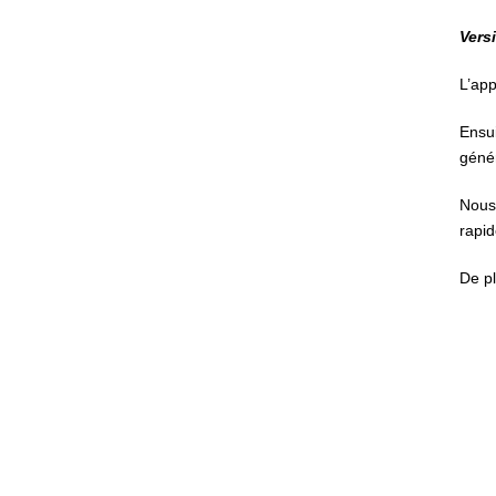
Vers
L’app
Ensui
géné
Nous 
rapid
De pl