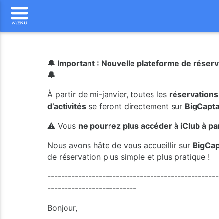
🔔 Important : Nouvelle plateforme de réser
🔔
À partir de mi-janvier, toutes les
réservations 
d’activités
se feront directement sur
BigCapta
⚠️ Vous
ne pourrez plus accéder à iClub à par
Nous avons hâte de vous accueillir sur
BigCap
de réservation plus simple et plus pratique !
--------------------------------------------------
--------------------------
Bonjour,