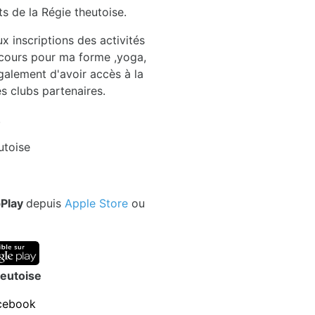
 de la Régie theutoise.
 inscriptions des activités
e cours pour ma forme ,yoga,
également d'avoir accès à la
es clubs partenaires.
.
utoise
bPlay
depuis
Apple Store
ou
eutoise
cebook