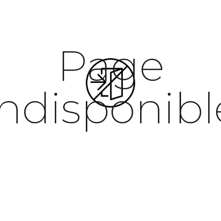
Page
indisponibl