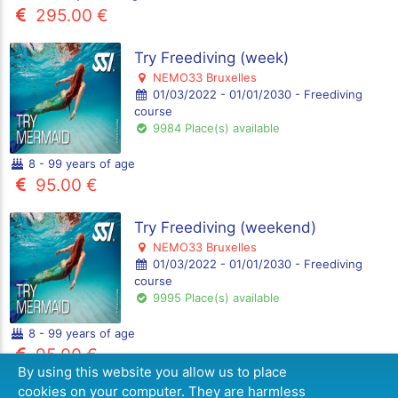
295.00 €
Try Freediving (week)
NEMO33 Bruxelles
01/03/2022 - 01/01/2030 - Freediving
course
9984 Place(s) available
8 - 99 years of age
95.00 €
Try Freediving (weekend)
NEMO33 Bruxelles
01/03/2022 - 01/01/2030 - Freediving
course
9995 Place(s) available
8 - 99 years of age
95.00 €
By using this website you allow us to place
48 (formule(s))
cookies on your computer. They are harmless