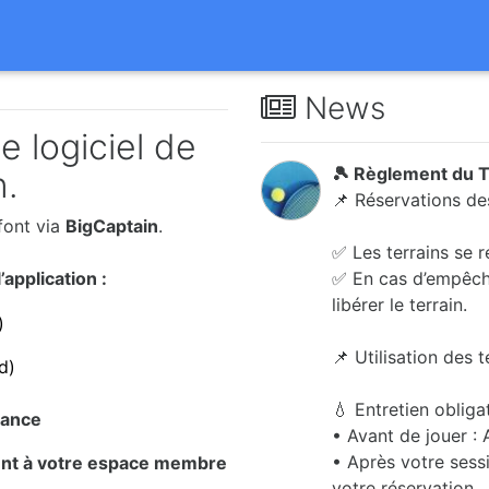
News
 logiciel de
🎾 Règlement du T
n.
📌 Réservations des
font via
BigCaptain
.
✅ Les terrains se r
application :
✅ En cas d’empêche
libérer le terrain.
)
📌 Utilisation des t
d)
💧 Entretien obligat
iance
• Avant de jouer : A
• Après votre sessi
ent à votre espace membre
votre réservation.