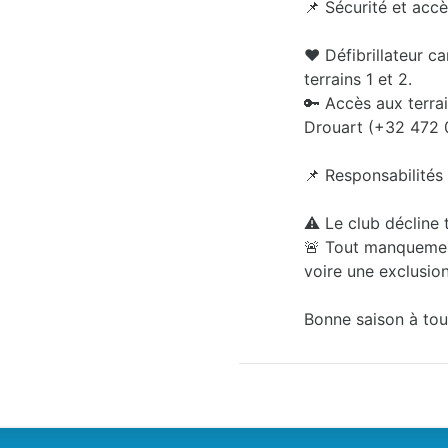
📌 Sécurité et acc
❤️ Défibrillateur c
terrains 1 et 2.
🔑 Accès aux terra
Drouart (+32 472 
📌 Responsabilités
⚠️ Le club décline 
🚨 Tout manquemen
voire une exclusion
Bonne saison à tou