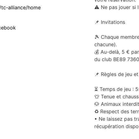
⚠️ Ne pas jouer si 
/tc-alliance/home
📌 Invitations
cebook
🎾 Chaque membre a
chacune).
💰 Au-delà, 5 € par
du club BE89 736
📌 Règles de jeu e
⏳ Temps de jeu : 55
👕 Tenue et chaussu
🐶 Animaux interdit
♻️ Respect des terr
• Ne laissez pas t
récupération dispon