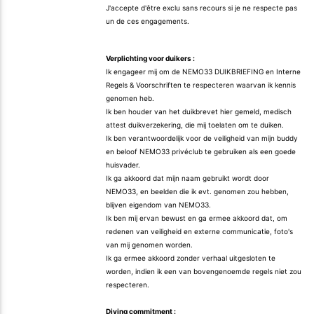
J'accepte d'être exclu sans recours si je ne respecte pas
un de ces engagements.
Verplichting voor duikers :
Ik engageer mij om de NEMO33 DUIKBRIEFING en Interne
Regels & Voorschriften te respecteren waarvan ik kennis
genomen heb.
Ik ben houder van het duikbrevet hier gemeld, medisch
attest duikverzekering, die mij toelaten om te duiken.
Ik ben verantwoordelijk voor de veiligheid van mijn buddy
en beloof NEMO33 privéclub te gebruiken als een goede
huisvader.
Ik ga akkoord dat mijn naam gebruikt wordt door
NEMO33, en beelden die ik evt. genomen zou hebben,
blijven eigendom van NEMO33.
Ik ben mij ervan bewust en ga ermee akkoord dat, om
redenen van veiligheid en externe communicatie, foto's
van mij genomen worden.
Ik ga ermee akkoord zonder verhaal uitgesloten te
worden, indien ik een van bovengenoemde regels niet zou
respecteren.
Diving commitment :