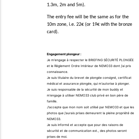
1.3m, 2m and 5m).
The entry fee will be the same as for the
10m zone, i.e. 22€ (or 19€ with the bronze
card).
Engagement plongeur :
Je m'engage à respecter le BRIEFING SÉCURITÉ PLONGÉE
et le Règlement Ordre Intérieur de NEMO33 dont j'ai pris
connaissance.
Je suis titulaire du brevet de plongée consigné, certificat
médical et assurance plongée, qui m'autorise à plonger.
Je suis responsable de la sécurité de mon buddy et
m'engage à utiliser NEMO33 club privé en bon père de
famille.
J'accepte que mon nom soit utilisé par NEMO33 et que les
photos que j'aurais prises demeurent la pleine propriété de
NEMO33.
Je suis informé et accepte que pour des raisons de
sécurité et de communication ext., des photos seront
prises de moi.