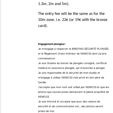
1.3m, 2m and 5m).
The entry fee will be the same as for the
10m zone, i.e. 22€ (or 19€ with the bronze
card).
Engagement plongeur :
Je m'engage à respecter le BRIEFING SÉCURITÉ PLONGÉE
et le Règlement Ordre Intérieur de NEMO33 dont j'ai pris
connaissance.
Je suis titulaire du brevet de plongée consigné, certificat
médical et assurance plongée, qui m'autorise à plonger.
Je suis responsable de la sécurité de mon buddy et
m'engage à utiliser NEMO33 club privé en bon père de
famille.
J'accepte que mon nom soit utilisé par NEMO33 et que les
photos que j'aurais prises demeurent la pleine propriété de
NEMO33.
Je suis informé et accepte que pour des raisons de
sécurité et de communication ext., des photos seront
prises de moi.