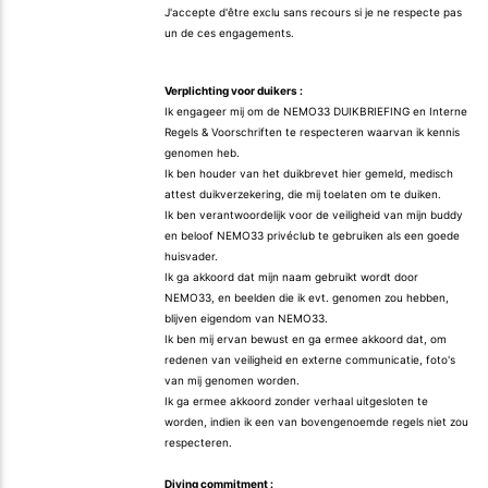
J'accepte d'être exclu sans recours si je ne respecte pas
un de ces engagements.
Verplichting voor duikers :
Ik engageer mij om de NEMO33 DUIKBRIEFING en Interne
Regels & Voorschriften te respecteren waarvan ik kennis
genomen heb.
Ik ben houder van het duikbrevet hier gemeld, medisch
attest duikverzekering, die mij toelaten om te duiken.
Ik ben verantwoordelijk voor de veiligheid van mijn buddy
en beloof NEMO33 privéclub te gebruiken als een goede
huisvader.
Ik ga akkoord dat mijn naam gebruikt wordt door
NEMO33, en beelden die ik evt. genomen zou hebben,
blijven eigendom van NEMO33.
Ik ben mij ervan bewust en ga ermee akkoord dat, om
redenen van veiligheid en externe communicatie, foto's
van mij genomen worden.
Ik ga ermee akkoord zonder verhaal uitgesloten te
worden, indien ik een van bovengenoemde regels niet zou
respecteren.
Diving commitment :