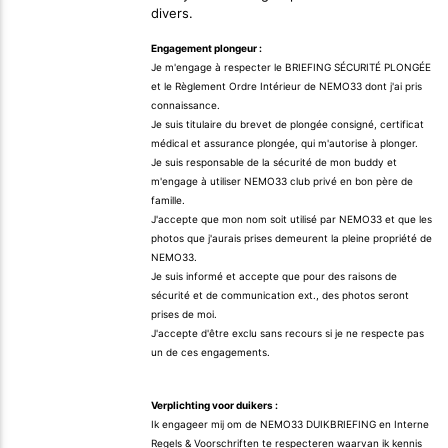
divers.
Engagement plongeur :
Je m'engage à respecter le BRIEFING SÉCURITÉ PLONGÉE
et le Règlement Ordre Intérieur de NEMO33 dont j'ai pris
connaissance.
Je suis titulaire du brevet de plongée consigné, certificat
médical et assurance plongée, qui m'autorise à plonger.
Je suis responsable de la sécurité de mon buddy et
m'engage à utiliser NEMO33 club privé en bon père de
famille.
J'accepte que mon nom soit utilisé par NEMO33 et que les
photos que j'aurais prises demeurent la pleine propriété de
NEMO33.
Je suis informé et accepte que pour des raisons de
sécurité et de communication ext., des photos seront
prises de moi.
J'accepte d'être exclu sans recours si je ne respecte pas
un de ces engagements.
Verplichting voor duikers :
Ik engageer mij om de NEMO33 DUIKBRIEFING en Interne
Regels & Voorschriften te respecteren waarvan ik kennis