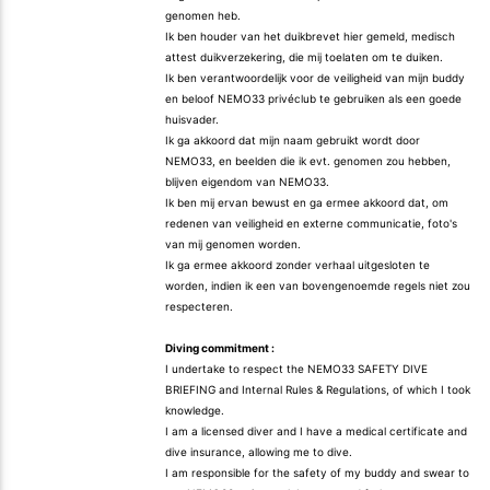
genomen heb.
Ik ben houder van het duikbrevet hier gemeld, medisch
attest duikverzekering, die mij toelaten om te duiken.
Ik ben verantwoordelijk voor de veiligheid van mijn buddy
en beloof NEMO33 privéclub te gebruiken als een goede
huisvader.
Ik ga akkoord dat mijn naam gebruikt wordt door
NEMO33, en beelden die ik evt. genomen zou hebben,
blijven eigendom van NEMO33.
Ik ben mij ervan bewust en ga ermee akkoord dat, om
redenen van veiligheid en externe communicatie, foto's
van mij genomen worden.
Ik ga ermee akkoord zonder verhaal uitgesloten te
worden, indien ik een van bovengenoemde regels niet zou
respecteren.
Diving commitment :
I undertake to respect the NEMO33 SAFETY DIVE
BRIEFING and Internal Rules & Regulations, of which I took
knowledge.
I am a licensed diver and I have a medical certificate and
dive insurance, allowing me to dive.
I am responsible for the safety of my buddy and swear to