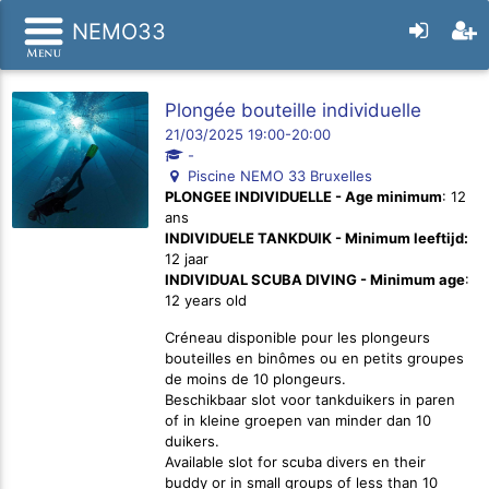
NEMO33
Plongée bouteille individuelle
21/03/2025 19:00-20:00
-
Piscine NEMO 33 Bruxelles
PLONGEE INDIVIDUELLE - Age minimum
: 12
ans
INDIVIDUELE TANKDUIK - Minimum leeftijd:
12 jaar
INDIVIDUAL SCUBA DIVING - Minimum age
:
12 years old
Créneau disponible pour les plongeurs
bouteilles en binômes ou en petits groupes
de moins de 10 plongeurs.
Beschikbaar slot voor tankduikers in paren
of in kleine groepen van minder dan 10
duikers.
Available slot for scuba divers en their
buddy or in small groups of less than 10