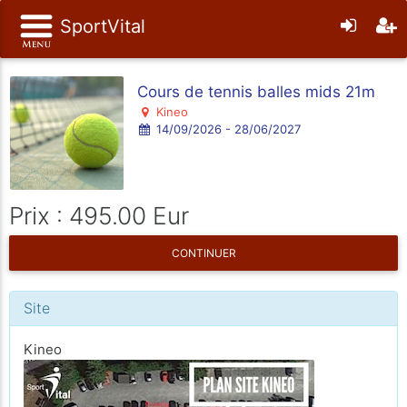
SportVital
Cours de tennis balles mids 21m
Kineo
14/09/2026 - 28/06/2027
Prix : 495.00 Eur
CONTINUER
Site
Kineo