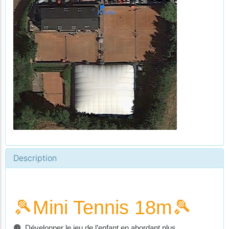
Description
🎾
Mini Tennis 18m
🎾
🟠 Développer le jeu de l’enfant en abordant plus