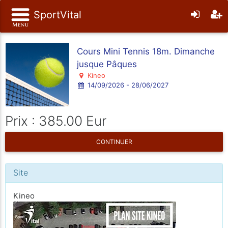
SportVital
Cours Mini Tennis 18m. Dimanche
jusque Pâques
Kineo
14/09/2026 - 28/06/2027
Prix : 385.00 Eur
CONTINUER
Site
Kineo