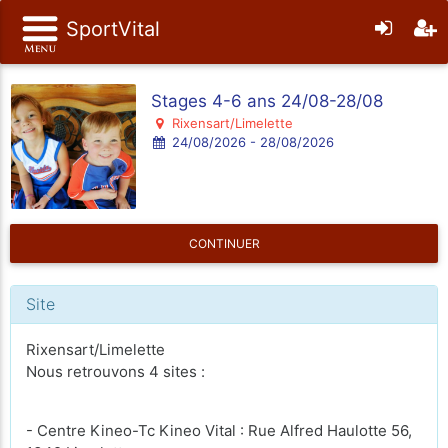
SportVital
Stages 4-6 ans 24/08-28/08
Rixensart/Limelette
24/08/2026 - 28/08/2026
CONTINUER
Site
Rixensart/Limelette
Nous retrouvons 4 sites :
- Centre Kineo-Tc Kineo Vital : Rue Alfred Haulotte 56,