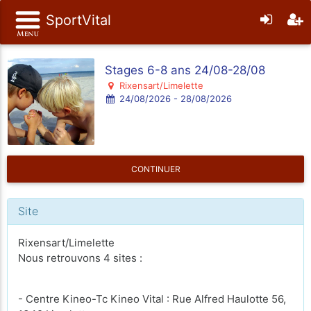
SportVital
Stages 6-8 ans 24/08-28/08
Rixensart/Limelette
24/08/2026 - 28/08/2026
CONTINUER
Site
Rixensart/Limelette
Nous retrouvons 4 sites :
- Centre Kineo-Tc Kineo Vital : Rue Alfred Haulotte 56,