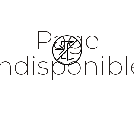
Page
indisponibl