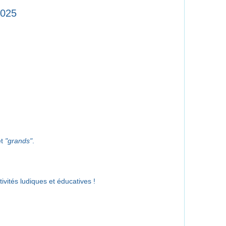
2025
t
"grands"
.
ivités ludiques et éducatives !