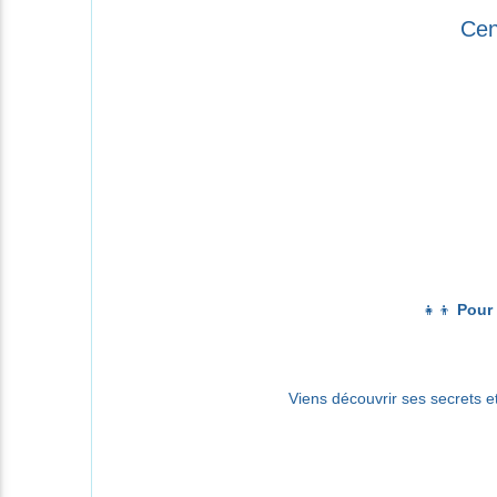
Cen
👧👦
Pour 
Viens découvrir ses secrets et