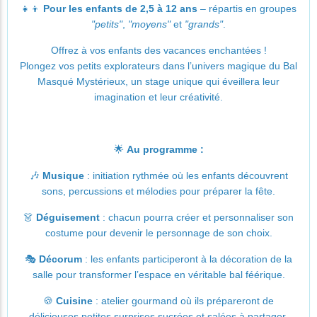
👧👦
Pour les enfants de 2,5 à 12 ans
– répartis en groupes
"petits"
,
"moyens"
et
"grands"
.
Offrez à vos enfants des vacances enchantées !
Plongez vos petits explorateurs dans l’univers magique du Bal
Masqué Mystérieux, un stage unique qui éveillera leur
imagination et leur créativité.
🌟
Au programme :
🎶
Musique
: initiation rythmée où les enfants découvrent
sons, percussions et mélodies pour préparer la fête.
👗
Déguisement
: chacun pourra créer et personnaliser son
costume pour devenir le personnage de son choix.
🎭
Décorum
: les enfants participeront à la décoration de la
salle pour transformer l’espace en véritable bal féérique.
🍪
Cuisine
: atelier gourmand où ils prépareront de
délicieuses petites surprises sucrées et salées à partager.