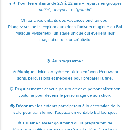
👧👦
Pour les enfants de 2,5 à 12 ans
– répartis en groupes
"petits"
,
"moyens"
et
"grands"
.
Offrez à vos enfants des vacances enchantées !
Plongez vos petits explorateurs dans l’univers magique du Bal
Masqué Mystérieux, un stage unique qui éveillera leur
imagination et leur créativité.
🌟
Au programme :
🎶
Musique
: initiation rythmée où les enfants découvrent
sons, percussions et mélodies pour préparer la fête.
👗
Déguisement
: chacun pourra créer et personnaliser son
costume pour devenir le personnage de son choix.
🎭
Décorum
: les enfants participeront à la décoration de la
salle pour transformer l’espace en véritable bal féérique.
🍪
Cuisine
: atelier gourmand où ils prépareront de
délicieuses petites surprises sucrées et salées à partager.