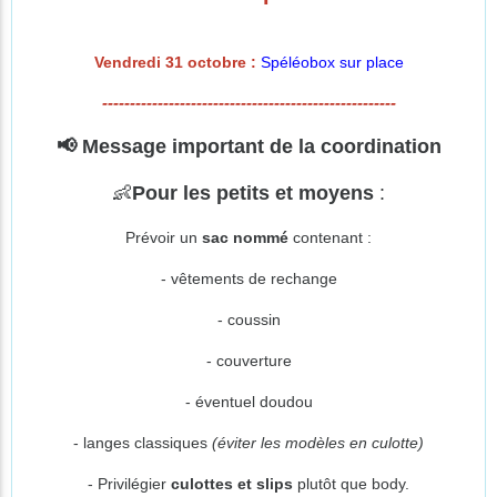
Vendredi 31 octobre :
S
péléobox sur place
-----------------------------------------------------
📢
Message important de la coordination
👶
Pour les petits et moyens
:
Prévoir un
sac nommé
contenant :
- vêtements de rechange
- coussin
- couverture
- éventuel doudou
- langes classiques
(éviter les modèles en culotte)
- Privilégier
culottes et slips
plutôt que body.