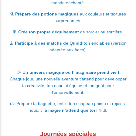
monde enchanté.
⚗️
Prépare des potions magiques
aux couleurs et textures
surprenantes.
🧵
Crée ton propre déguisement
de sorcier ou sorcière.
🧹
Participe à des matchs de Quidditch
endiablés (version
adaptée aux âges).
🎉
Un univers magique où l’imaginaire prend vie !
Chaque jour, une nouvelle aventure t’attend pour développer
ta créativité, ton esprit d’équipe et ton goût pour
l’émerveillement.
👉
Prépare ta baguette, enfile ton chapeau pointu et rejoins-
nous…
la magie n’attend que toi !
✨🧙‍♀️
Journées spéciales