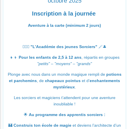
octobre 2025
Inscription à la journée
Aventure à la carte (minimum 2 jours)
🧙‍♂️✨
"L’Académie des jeunes Sorciers"
🪄🎩
👧👦
Pour les enfants de 2,5 à 12 ans
, répartis en groupes
"petits" – "moyens" – "grands"
Plonge avec nous dans un monde magique rempli de
potions
et parchemins
, de
chapeaux pointus
et d’
enchantements
mystérieux
.
Les sorciers et magiciens t’attendent pour une aventure
inoubliable !
🌟
Au programme des apprentis sorciers :
🏰
Construis ton école de magie
et deviens l’architecte d’un