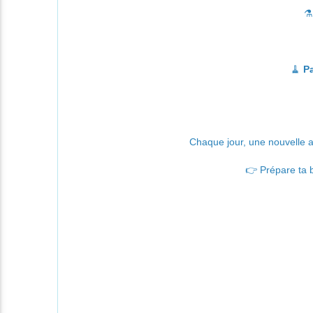
⚗️
🧹
Pa
Chaque jour, une nouvelle av
👉
Prépare ta b