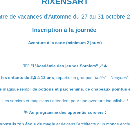
RIXENSART
tre de vacances d’Automne du 27 au 31 octobre 
Inscription à la journée
Aventure à la carte (minimum 2 jours)
🧙‍♂️✨
"L’Académie des jeunes Sorciers"
🪄🎩
 les enfants de 2,5 à 12 ans
, répartis en groupes
"petits" – "moyens"
e magique rempli de
potions et parchemins
, de
chapeaux pointus
e
Les sorciers et magiciens t’attendent pour une aventure inoubliable !
🌟
Au programme des apprentis sorciers :
onstruis ton école de magie
et deviens l’architecte d’un monde ench