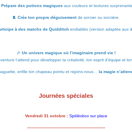
Prépare des potions magiques
aux couleurs et textures surprenante
🧵
Crée ton propre déguisement
de sorcier ou sorcière.
rticipe à des matchs de Quidditch
endiablés (version adaptée aux â
🎉
Un univers magique où l’imaginaire prend vie !
enture t’attend pour développer ta créativité, ton esprit d’équipe et to
aguette, enfile ton chapeau pointu et rejoins-nous…
la magie n’attend
Journées spéciales
Vendredi 31 octobre :
S
péléobox sur place
-----------------------------------------------------