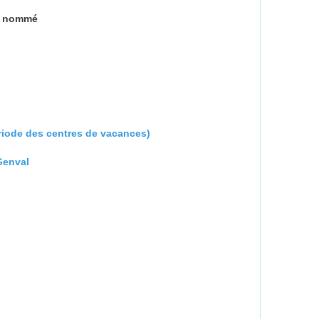
c nommé
riode des centres de vacances)
Genval