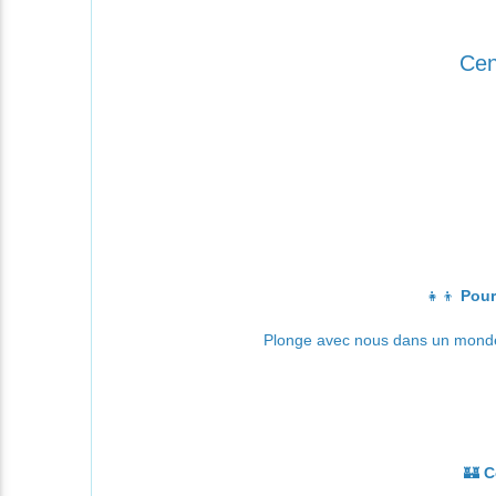
Cen
👧👦
Pour
Plonge avec nous dans un mond
🏰
C