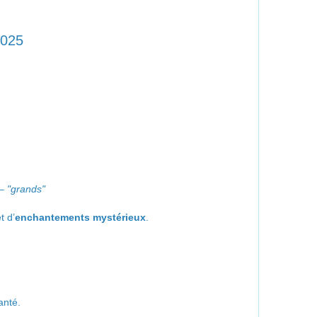
2025
 – "grands"
t d’
enchantements mystérieux
.
anté.