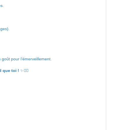
s.
ges).
n goût pour l’émerveillement.
 que toi !
✨🧙‍♀️