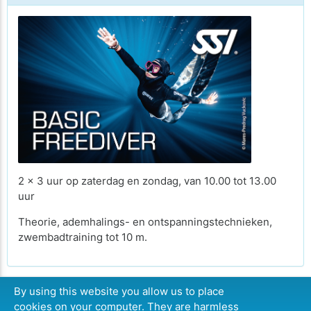
2 x 3 uur op zaterdag en zondag, van 10.00 tot 13.00
uur
Theorie, ademhalings- en ontspanningstechnieken,
zwembadtraining tot 10 m.
By using this website you allow us to place
cookies on your computer. They are harmless
DOORGAAN