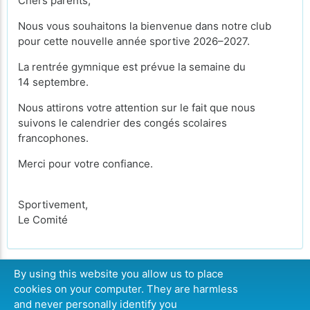
Chers parents,
Nous vous souhaitons la bienvenue dans notre club
pour cette nouvelle année sportive 2026–2027.
La rentrée gymnique est prévue la semaine du
14 septembre.
Nous attirons votre attention sur le fait que nous
suivons le calendrier des congés scolaires
francophones.
Merci pour votre confiance.
Sportivement,
Le Comité
By using this website you allow us to place
cookies on your computer. They are harmless
CONTINUER
and never personally identify you