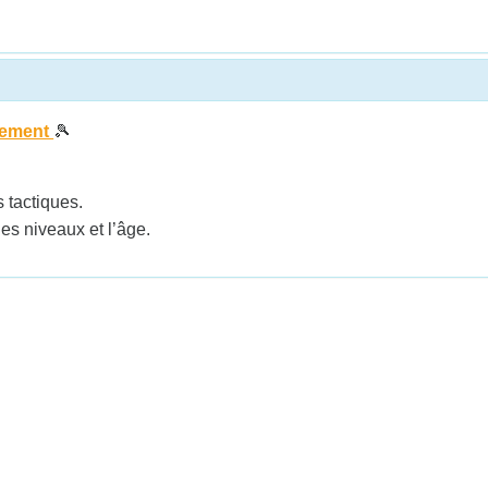
nnement
🎾
s tactiques.
s niveaux et l’âge.