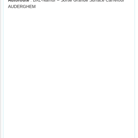
Autoroute
: BXL-Namur – Sortie Grande Surface Carrefour
AUDERGHEM