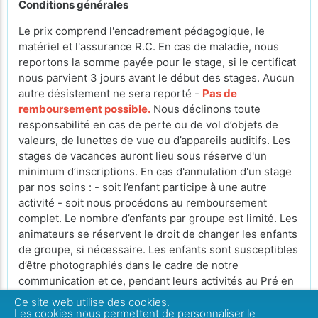
Conditions générales
Le prix comprend l'encadrement pédagogique, le
matériel et l'assurance R.C. En cas de maladie, nous
reportons la somme payée pour le stage, si le certificat
nous parvient 3 jours avant le début des stages. Aucun
autre désistement ne sera reporté -
Pas de
remboursement possible.
Nous déclinons toute
responsabilité en cas de perte ou de vol d’objets de
valeurs, de lunettes de vue ou d’appareils auditifs. Les
stages de vacances auront lieu sous réserve d'un
minimum d’inscriptions. En cas d'annulation d'un stage
par nos soins : - soit l’enfant participe à une autre
activité - soit nous procédons au remboursement
complet. Le nombre d’enfants par groupe est limité. Les
animateurs se réservent le droit de changer les enfants
de groupe, si nécessaire. Les enfants sont susceptibles
d’être photographiés dans le cadre de notre
communication et ce, pendant leurs activités au Pré en
Bulle. Si vous ne souhaitez pas que votre enfant soit
Ce site web utilise des cookies.
pris en photo, merci de le signaler auprès de l’accueil.
Les cookies nous permettent de personnaliser le