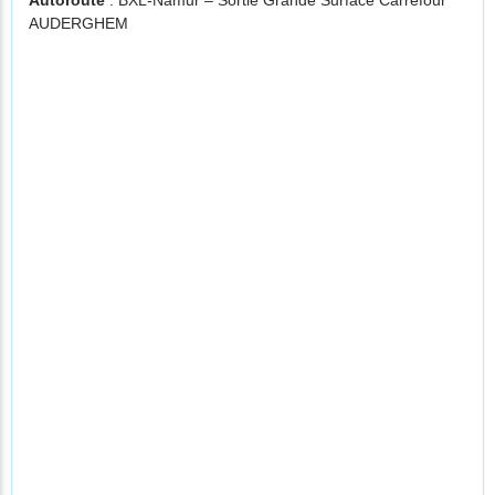
Autoroute
: BXL-Namur – Sortie Grande Surface Carrefour
AUDERGHEM