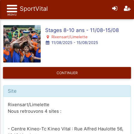
SportVital
Stages 8-10 ans - 11/08-15/08
Rixensart/Limelette
11/08/2025 - 15/08/2025
CONTINUER
Site
Rixensart/Limelette
Nous retrouvons 4 sites :
- Centre Kineo-Tc Kineo Vital : Rue Alfred Haulotte 56,