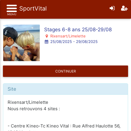
SportVital
Stages 6-8 ans 25/08-29/08
Rixensart/Limelette
25/08/2025 - 29/08/2025
CONTINUER
Site
Rixensart/Limelette
Nous retrouvons 4 sites :
- Centre Kineo-Tc Kineo Vital : Rue Alfred Haulotte 56,