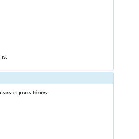
ns.
oises
et
jours fériés
.