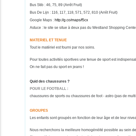
Bus Stib : 46, 75, 89 (Arrêt Fruit)
Bus De Lijn : 116, 117, 118, 571, 572, 810 (Arrêt Fruit)
Google Maps :
http://g.co/maps/f5cx
Astuce : le site se situe à deux pas du Westland Shopping Cente
MATERIEL ET TENUE
Tout le matériel est fourni par nos soins.
Pour toutes activités sportives une tenue de sport est indispensabl
On ne fait pas du sport en jeans !
Quid des chaussures ?
POUR LE FOOTBALL :
chaussures de sports ou chaussures de foot - astro (pas de multi
GROUPES
Les enfants sont groupés en fonction de leur âge et de leur nive
Nous recherchons la meilleure homogénéité possible au sein de