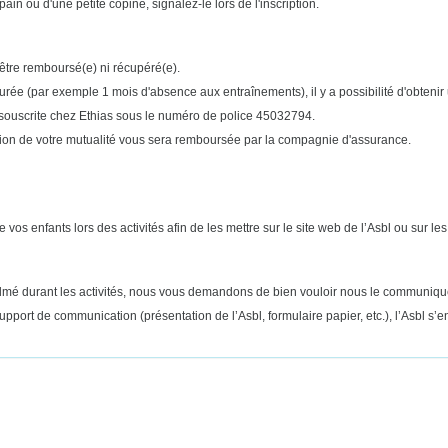
ain ou d'une petite copine, signalez-le lors de l'inscription.
être remboursé(e) ni récupéré(e).
urée (par exemple 1 mois d'absence aux entraînements), il y a possibilité d'obtenir u
 souscrite chez Ethias sous le numéro de police 45032794.
ention de votre mutualité vous sera remboursée par la compagnie d'assurance.
os enfants lors des activités afin de les mettre sur le site web de l’Asbl ou sur 
filmé durant les activités, nous vous demandons de bien vouloir nous le communiquer
support de communication (présentation de l’Asbl, formulaire papier, etc.), l’Asbl s