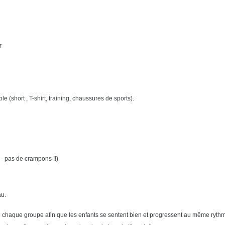
r
e (short , T-shirt, training, chaussures de sports).
 - pas de crampons !!)
au.
 chaque groupe afin que les enfants se sentent bien et progressent au même ryth