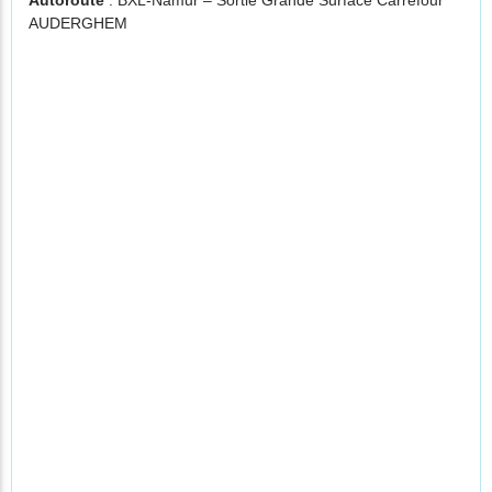
Autoroute
: BXL-Namur – Sortie Grande Surface Carrefour
AUDERGHEM