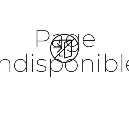
Page
indisponibl