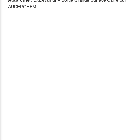
Autoroute
: BXL-Namur – Sortie Grande Surface Carrefour
AUDERGHEM