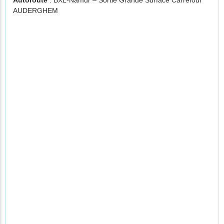
Autoroute
: BXL-Namur – Sortie Grande Surface Carrefour
AUDERGHEM