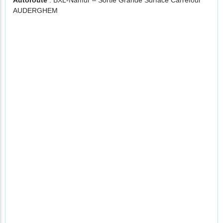
Autoroute
: BXL-Namur – Sortie Grande Surface Carrefour
AUDERGHEM