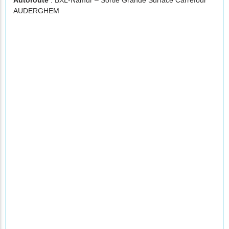
Autoroute
: BXL-Namur – Sortie Grande Surface Carrefour
AUDERGHEM