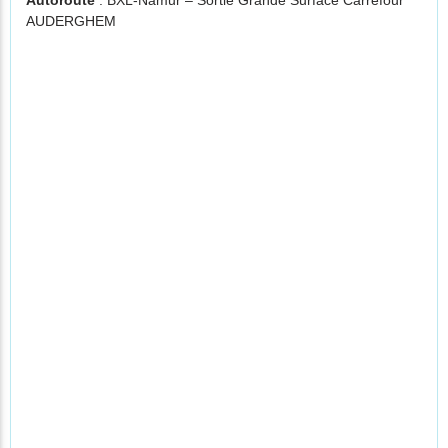
Autoroute
: BXL-Namur – Sortie Grande Surface Carrefour
AUDERGHEM