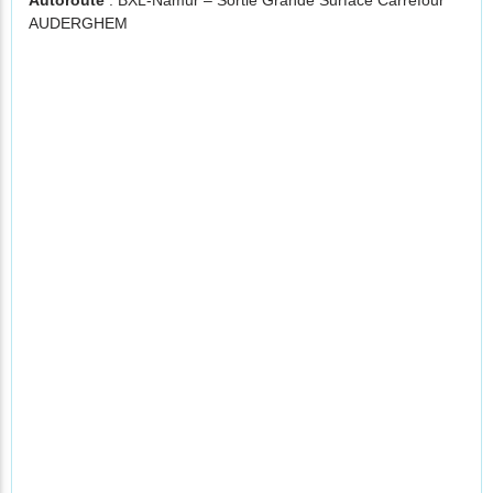
Autoroute
: BXL-Namur – Sortie Grande Surface Carrefour
AUDERGHEM