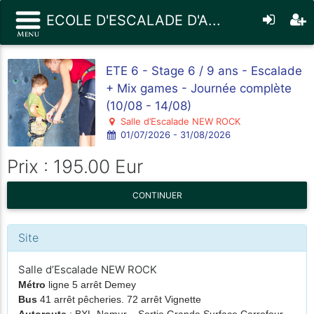
ECOLE D'ESCALADE D'A...
ETE 6 - Stage 6 / 9 ans - Escalade
+ Mix games - Journée complète
(10/08 - 14/08)
Salle d’Escalade NEW ROCK
01/07/2026 - 31/08/2026
Prix : 195.00 Eur
CONTINUER
Site
Salle d’Escalade NEW ROCK
Métro
ligne 5 arrêt Demey
Bus
41 arrêt pêcheries. 72 arrêt Vignette