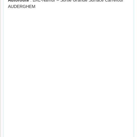
Autoroute
: BXL-Namur – Sortie Grande Surface Carrefour
AUDERGHEM