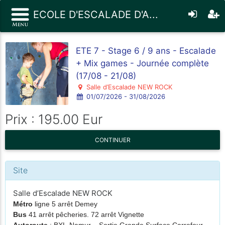
ECOLE D'ESCALADE D'A...
ETE 7 - Stage 6 / 9 ans - Escalade
+ Mix games - Journée complète
(17/08 - 21/08)
Salle d’Escalade NEW ROCK
01/07/2026 - 31/08/2026
Prix : 195.00 Eur
CONTINUER
Site
Salle d’Escalade NEW ROCK
Métro
ligne 5 arrêt Demey
Bus
41 arrêt pêcheries. 72 arrêt Vignette