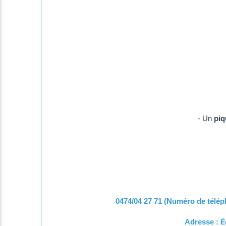
- Un
piq
0474/04 27 71 (Numéro de télé
Adresse :
É