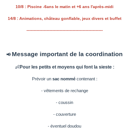
10/8 : Piscine -6ans le matin et +6 ans l'après-midi
14/8
: Animations, château gonflable, jeux divers et buffet
-----------------------------------------------------
Message important de la coordination
📢
👶
Pour les petits et moyens qui font la sieste :
Prévoir un
sac nommé
contenant :
- vêtements de rechange
- coussin
- couverture
- éventuel doudou