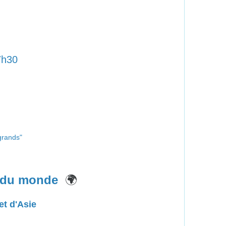
7h30
grands"
🌍
r du monde
et d'Asie