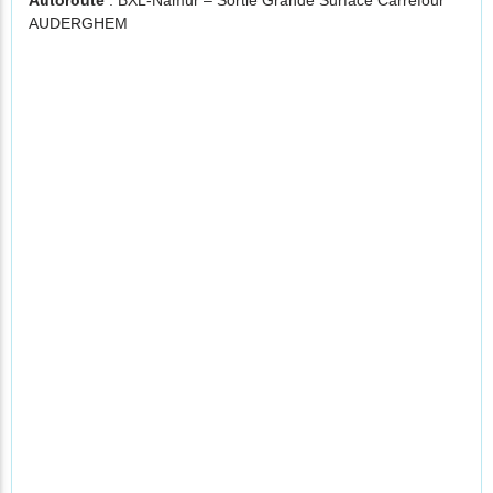
Autoroute
: BXL-Namur – Sortie Grande Surface Carrefour
AUDERGHEM