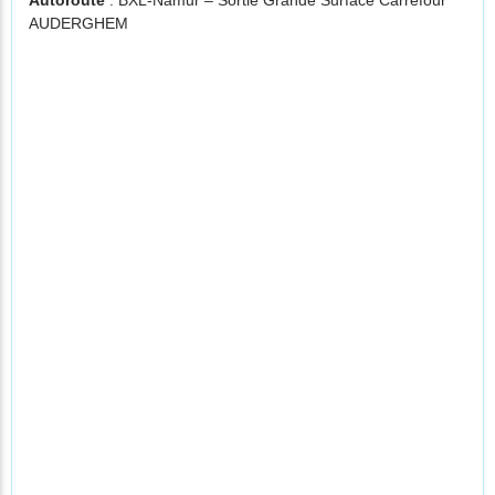
Autoroute
: BXL-Namur – Sortie Grande Surface Carrefour
AUDERGHEM