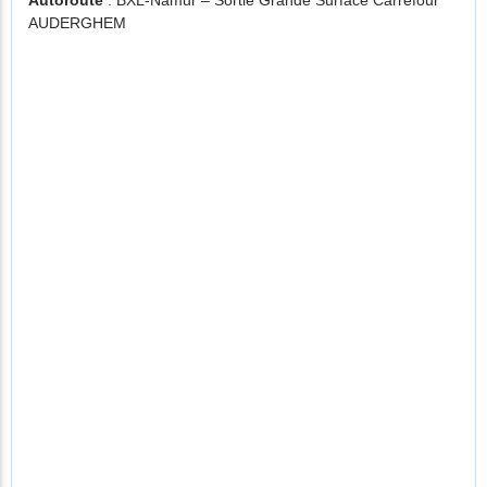
Autoroute
: BXL-Namur – Sortie Grande Surface Carrefour
AUDERGHEM