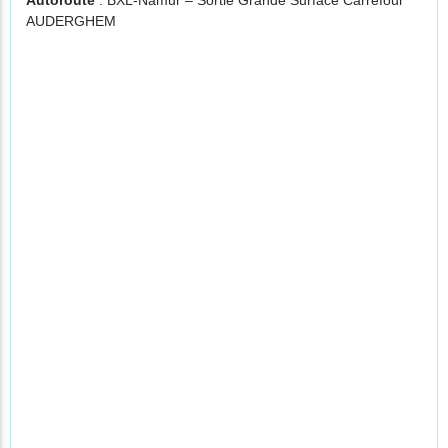
Autoroute
: BXL-Namur – Sortie Grande Surface Carrefour
AUDERGHEM