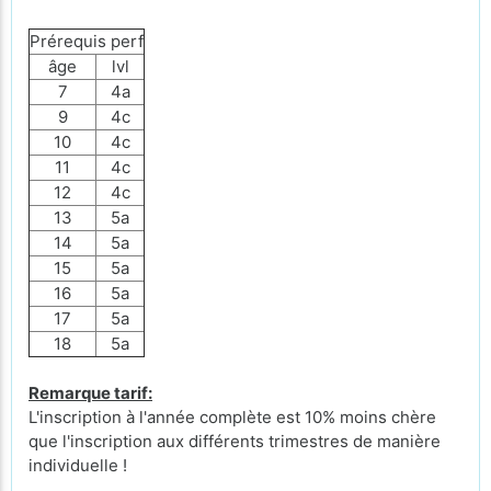
Prérequis perf
âge
lvl
7
4a
9
4c
10
4c
11
4c
12
4c
13
5a
14
5a
15
5a
16
5a
17
5a
18
5a
Remarque tarif:
L'inscription à l'année complète est 10% moins chère
que l'inscription aux différents trimestres de manière
individuelle !