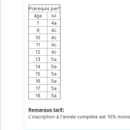
Prérequis perf
âge
lvl
7
4a
9
4c
10
4c
11
4c
12
4c
13
5a
14
5a
15
5a
16
5a
17
5a
18
5a
Remarque tarif:
L'inscription à l'année complète est 10% moins 